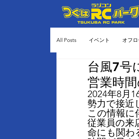
All Posts
イベント
オフロ
台風7号
80年代風 土コースイベント
営業時間
2024年8
勢力で接近
この情報に
従業員の来
命にも関わ