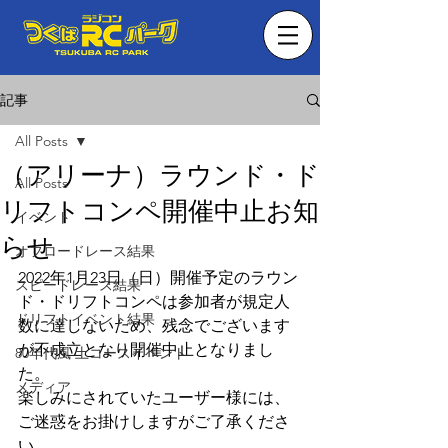
記事
All Posts
（アリーナ）ラウンド・ド
All Posts
リフトコンペ開催中止お知
イベント
らせ
オフロードレース結果
2022年1月23日（日）開催予定のラウン
スピードレース結果
ド・ドリフトコンペは参加者が規定人
ドリフトイベント結果
数に達しないため、残念でございます
が不成立となり開催中止となりまし
80年代風 土コースイベント
た。
メディア
楽しみにされていたユーザー様には、
ご迷惑をお掛けしますがご了承くださ
い。