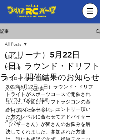
記事
All Posts
（アリーナ）5月22日
All Posts
（日）ラウンド・ドリフト
イベント
ライト開催結果のお知らせ
オフロードレース結果
2022年5月22日（日）ラウンド・ドリフ
スピードレース結果
トライトがスポーツコースで開催され
ドリフトイベント結果
ました。今回はドリフトラジコンの基
本レッスンを中心に、エントリー頂い
80年代風 土コースイベント
た方のレベルに合わせてアドバイザー
メディア
（バギーさん）が皆さんのお悩みを解
決してくれました。参加された方達
は、誰にも相談できず、操縦テクニッ