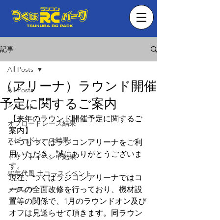
記事
All Posts
（アリーナ）ラウンド開催
All Posts
予定に関するご案内
イベント
【来年のラウンド開催予定に関するご
オフロードレース結果
案内】
スピードレース結果
いつもつくばラジコンアリーナをご利
用いただき、誠にありがとうございま
ドリフトイベント結果
す。
80年代風 土コースイベント
現在、つくばラジコンアリーナではコ
ースの全面改修を行っており、機材設
メディア
置等の関係で、1月のラウンドオン及び
オフは見送らせて頂きます。同ラウン