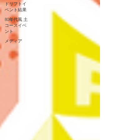
ドリフトイ
ベント結果
80年代風 土
コースイベ
ント
メディア