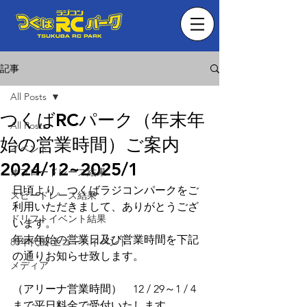
記事
All Posts
つくばRCパーク（年末年
All Posts
始の営業時間）ご案内
イベント
2024/12~2025/1
オフロードレース結果
日頃より。つくばラジコンパークをご
スピードレース結果
利用いただきまして、ありがとうござ
ドリフトイベント結果
います。
年末年始の営業日及び営業時間を下記
80年代風 土コースイベント
の通りお知らせ致します。
メディア
（アリーナ営業時間）　12 / 29～1 / 4 
まで平日料金で受付いたします。