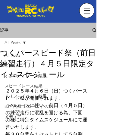
記事
All Posts
つくパースピード祭（前日
All Posts
練習走行）４月５日限定タ
イベント
イムスケジュール
オフロードレース結果
スピードレース結果
２０２５年４月６日（日）つくパース
ドリフトイベント結果
ピード祭が開催されます。
このレースに伴い、前日（４月５日）
80年代風 土コースイベント
の練習走行に混乱を避ける為、下図
メディア
の様に特別タイムスケジュールにて運
営いたします。
毎３０分間を１セットとして５分割