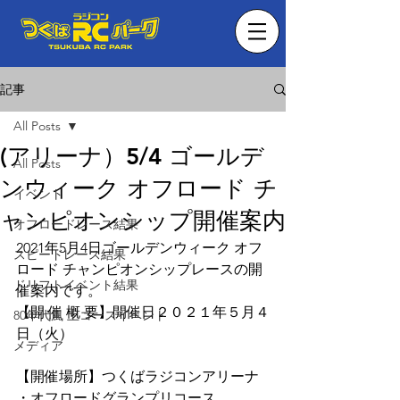
記事
All Posts
(アリーナ）5/4 ゴールデ
All Posts
ンウィーク オフロード チ
イベント
ャンピオンシップ開催案内
オフロードレース結果
2021年5月4日ゴールデンウィーク オフ
スピードレース結果
ロード チャンピオンシップレースの開
ドリフトイベント結果
催案内です。
【開 催 概 要】開催日２０２１年５月４
80年代風 土コースイベント
日（火）
メディア
【開催場所】つくばラジコンアリーナ 
・オフロードグランプリコース