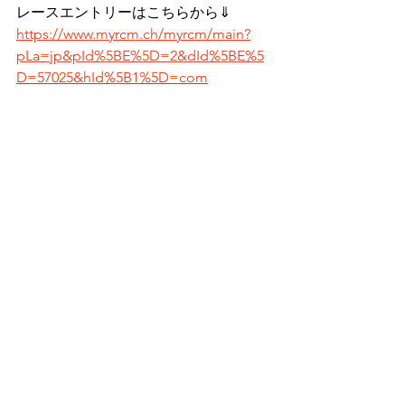
レースエントリーはこちらから⇓
https://www.myrcm.ch/myrcm/main?
pLa=jp&pId%5BE%5D=2&dId%5BE%5
D=57025&hId%5B1%5D=com