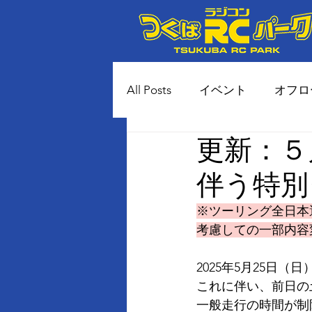
All Posts
イベント
オフロ
更新：５
80年代風 土コースイベント
伴う特別
※ツーリング全日本
考慮しての一部内容
2025年5月25日
これに伴い、前日の
一般走行の時間が制