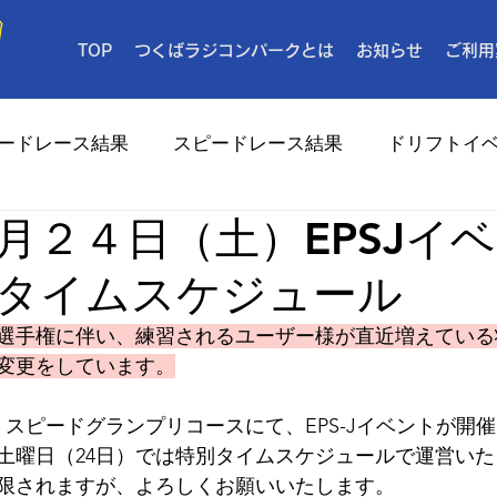
TOP
つくばラジコンパークとは
お知らせ
ご利用
ードレース結果
スピードレース結果
ドリフトイ
月２４日（土）EPSJイ
メディア
タイムスケジュール
選手権に伴い、練習されるユーザー様が直近増えている
変更をしています。
（日）スピードグランプリコースにて、EPS-Jイベントが開
土曜日（24日）では特別タイムスケジュールで運営いた
限されますが、よろしくお願いいたします。