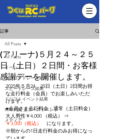
記事
All Posts
(アリーナ)５月２４～２５
All Posts
日（土日）２日間・お客様
イベント
感謝デーを開催します。
オフロードレース結果
2025年５月24，25日（土日）2日間お得
スピードレース結果
な走行料金（会員）でお楽しみいただ
ドリフトイベント結果
けます。
●会員さま走行料金：通常（土日料金）
80年代風 土コースイベント
大人男性￥4,000 （税込） ⇒　
メディア
￥3,000（税込）
    になります。　　　
※朝からの1日走行料金のみお得になっ
ています。