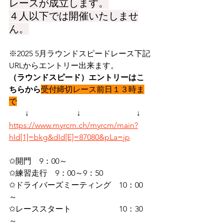
レースが成立します。
４人以下では開催いたしませ
ん。
※2025 5月ラウンドスピードレース下記
URLからエントリー出来ます。
（ラウンドスピード）エントリーはこ
ちらから
受付締切レース前日１３時ま
で
　　↓　　　　　　↓　　　　　　　↓
https://www.myrcm.ch/myrcm/main?
hId[1]=bkg&dId[E]=87080&pLa=jp
✩開門　9：00～
✩練習走行　9：00～9：50
✩ドライバーズミーティング　10：00
～
✩レーススタート　　　　　　10：30
～