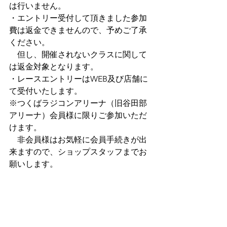
は行いません。
・エントリー受付して頂きました参加
費は返金できませんので、予めご了承
ください。
　但し、開催されないクラスに関して
は返金対象となります。
・レースエントリーはWEB及び店舗に
て受付いたします。
※つくばラジコンアリーナ（旧谷田部
アリーナ）会員様に限りご参加いただ
けます。
　非会員様はお気軽に会員手続きが出
来ますので、ショップスタッフまでお
願いします。
※各種レギュレーションは下記URLから
参照ください。
https://www.tsukuba-
rc.com/_files/ugd/6b3780_c261963b847