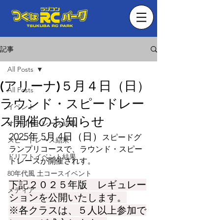
記事
All Posts
(アリーナ)５月４日（日）
All Posts
ラウンド・スピードレー
イベント
ス開催のお知らせ
オフロードレース結果
2025年 5月 4日（日）
スピードグ
スピードレース結果
ランプリコースで、ラウンド・スピー
ドリフトイベント結果
ドレースが開催されす。　
80年代風 土コースイベント
下記２０２５年版　レギュレー
メディア
ションを公開いたします。
※各クラスは、５人以上参加で