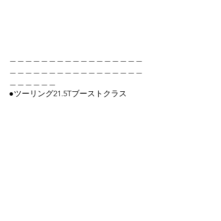
＿＿＿＿＿＿＿＿＿＿＿＿＿＿＿＿＿
＿＿＿＿＿＿＿＿＿＿＿＿＿＿＿＿＿
＿＿＿＿＿＿
●ツーリング21.5Tブーストクラス
１位：川島 修さん、２位：与儀 兼太郎
さん、３位：戸井田 春樹さん