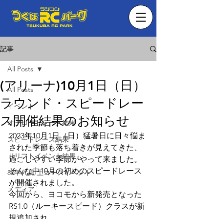
記事
All Posts
(アリーナ)10月1日（日）
All Posts
ラウンド・スピードレー
イベント
ス開催結果のお知らせ
オフロードレース結果
2023年10月1日（日）猛暑日に日々悩ま
スピードレース結果
された季節も落ち着きが見えてきた、
ドリフトイベント結果
過ごしやすい季節がやって来ました。
そんな中10月の初めのスピードレース
80年代風 土コースイベント
が開催されました。
メディア
今回から、ヨコモから新発売となった
RS1.0（ルーキースピード）クラスが新
規追加され、