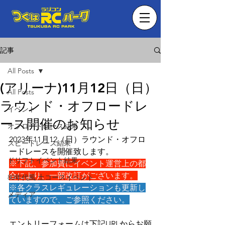
記事
All Posts
(アリーナ)11月12日（日）
All Posts
ラウンド・オフロードレ
イベント
ース開催のお知らせ
オフロードレース結果
2023年11月12（日）ラウンド・オフロ
スピードレース結果
ードレースを開催致します。
ドリフトイベント結果
※下記、参加費にイベント運営上の都
合により、一部改訂がございます。
80年代風 土コースイベント
※各クラスレギュレーションも更新し
メディア
ていますので、ご参照ください。
エントリーフォームは下記URLからお願