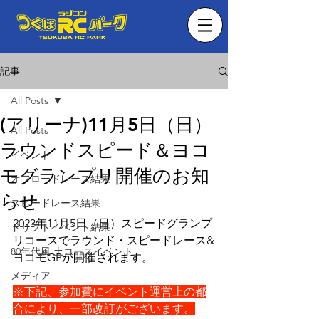
記事
All Posts
(アリーナ)11月5日（日）
All Posts
ラウンドスピード＆ヨコ
イベント
モグランプリ開催のお知
オフロードレース結果
らせ
スピードレース結果
2023年11月5日（日）スピードグランプ
ドリフトイベント結果
リコースでラウンド・スピードレース&
80年代風 土コースイベント
ヨコモGPが開催されます。　
メディア
※下記、参加費にイベント運営上の都
合により、一部改訂がございます。