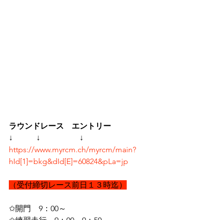
ラウンドレース　エントリー
↓　　　↓　　　　　↓
https://www.myrcm.ch/myrcm/main?
hId[1]=bkg&dId[E]=60824&pLa=jp
（受付締切レース前日１３時迄）
✩開門　9：00～