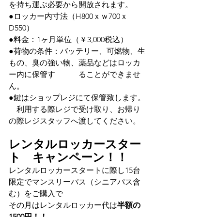
を持ち運ぶ必要から開放されます。
●ロッカー内寸法（H800ｘｗ700ｘ
D550）　
●料金：1ヶ月単位（￥3,000税込）
●荷物の条件：バッテリー、可燃物、生
もの、臭の強い物、薬品などはロッカ
ー内に保管す　　　ることができませ
ん。
●鍵はショップレジにて保管致します。
　利用する際レジで受け取り、お帰り
の際レジスタッフへ渡してください。
レンタルロッカースター
ト　キャンペーン！！
レンタルロッカースタートに際し15台
限定でマンスリーパス（シニアパス含
む）をご購入で
その月はレンタルロッカー代は
半額の
1500円！！