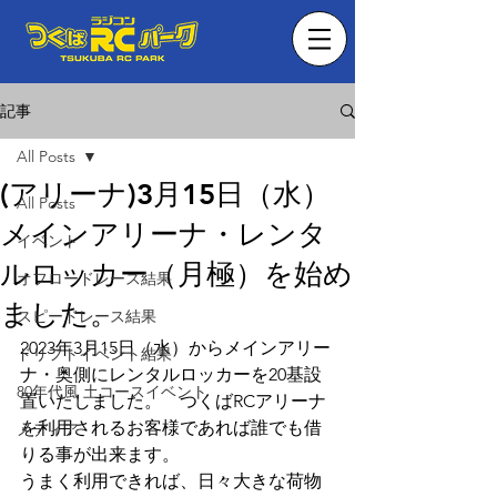
記事
All Posts
(アリーナ)3月15日（水）
All Posts
メインアリーナ・レンタ
イベント
ルロッカー（月極）を始め
オフロードレース結果
ました。
スピードレース結果
2023年3月15日（水）からメインアリー
ドリフトイベント結果
ナ・奥側にレンタルロッカーを20基設
80年代風 土コースイベント
置いたしました。　つくばRCアリーナ
を利用されるお客様であれば誰でも借
メディア
りる事が出来ます。
うまく利用できれば、日々大きな荷物