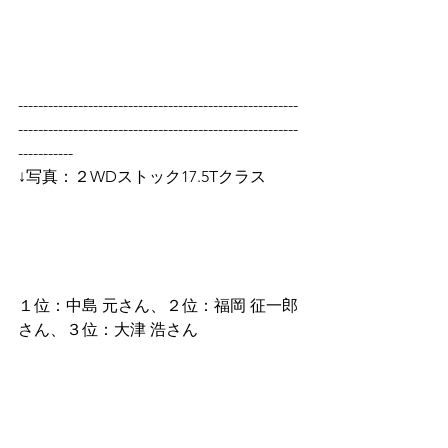
--------------------------------------------------------
--------------------------------------------------------
-----------
↓写真：２WDストック17.5Tクラス
１位：中島 元さん、２位：福岡 征一郎
さん、３位：大津 浩さん