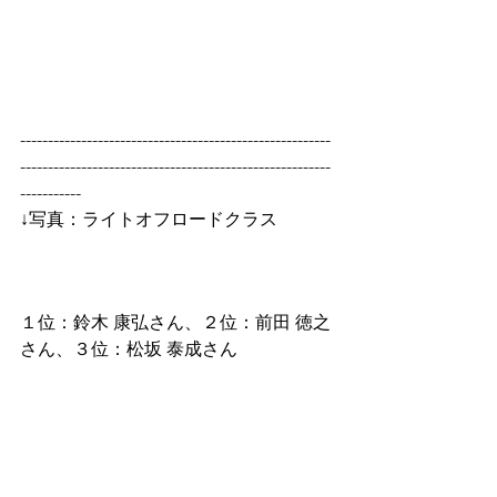
--------------------------------------------------------
--------------------------------------------------------
-----------
↓写真：ライトオフロードクラス
１位：鈴木 康弘さん、２位：前田 徳之
さん、３位：松坂 泰成さん