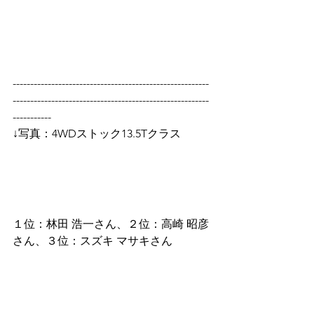
--------------------------------------------------------
--------------------------------------------------------
-----------
↓写真：4WDストック13.5Tクラス
１位：林田 浩一さん、２位：高崎 昭彦
さん、３位：スズキ マサキさん