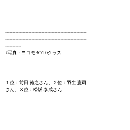
--------------------------------------------------------
--------------------------------------------------------
-----------
↓写真：ヨコモRO1.0クラス
１位：前田 徳之さん、２位：羽生 憲司
さん、３位：松坂 泰成さん