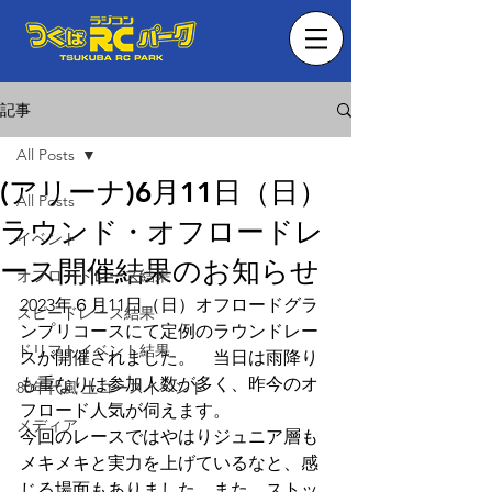
記事
All Posts
(アリーナ)6月11日（日）
All Posts
ラウンド・オフロードレ
イベント
ース開催結果のお知らせ
オフロードレース結果
2023年６月11日（日）オフロードグラ
スピードレース結果
ンプリコースにて定例のラウンドレー
ドリフトイベント結果
スが開催されました。　当日は雨降り
も重なりは参加人数が多く、昨今のオ
80年代風 土コースイベント
フロード人気が伺えます。
メディア
今回のレースではやはりジュニア層も
メキメキと実力を上げているなと、感
じる場面もありました。また、ストッ