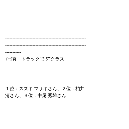
--------------------------------------------------------
--------------------------------------------------------
-----------
↓写真：トラック13.5Tクラス
１位：スズキ マサキさん、２位：柏井 
清さん、３位：中尾 秀雄さん