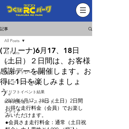
記事
All Posts
(アリーナ)6月17、18日
All Posts
（土日）２日間は、お客様
イベント
感謝デーを開催します。お
オフロードレース結果
得に1日を楽しみましょ
スピードレース結果
う。
ドリフトイベント結果
2023年6月17、18日（土日）2日間
80年代風 土コースイベント
お得な走行料金（会員）でお楽し
メディア
みいただけます。
●会員さま走行料金：通常（土日祝