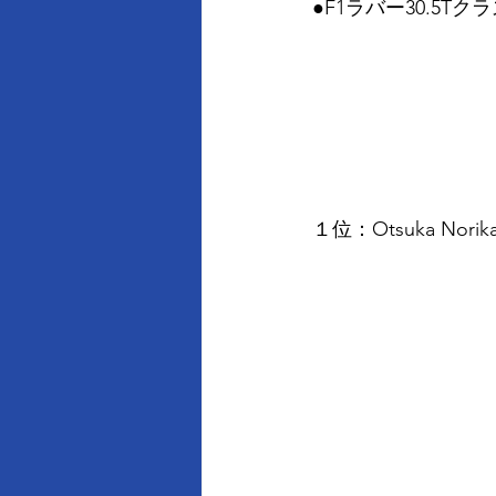
●F1ラバー30.5Tク
１位：Otsuka Nori