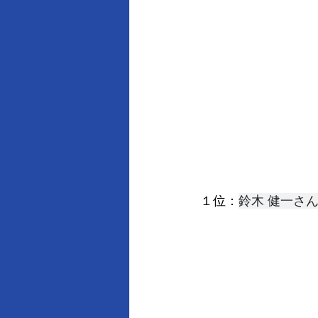
１位：
鈴木 健一さ