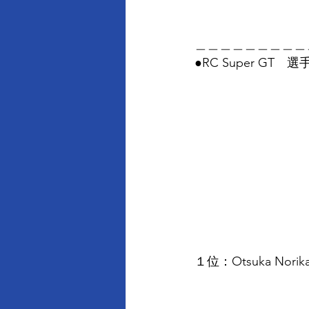
＿＿＿＿＿＿＿＿＿
●RC Super GT
１位：Otsuka Nori