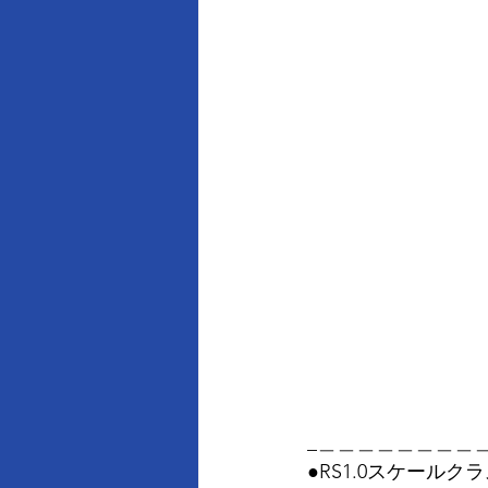
_＿＿＿＿＿＿＿＿
●RS1.0スケール