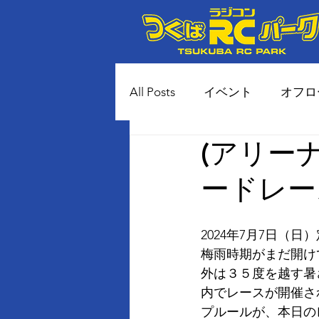
All Posts
イベント
オフロ
(アリー
80年代風 土コースイベント
ードレー
2024年7月7日（
梅雨時期がまだ開け
外は３５度を越す暑
内でレースが開催さ
プルールが、本日のレ