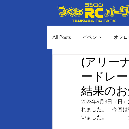
All Posts
イベント
オフロ
(アリー
80年代風 土コースイベント
ードレー
結果のお
2023年9月3日（
れました。　今回は
いました。　　　　