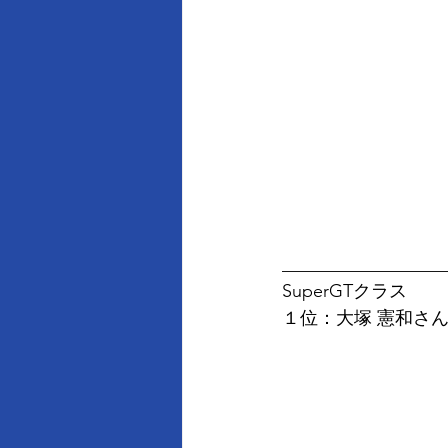
__________________
SuperGTクラス
１位：大塚 憲和さ