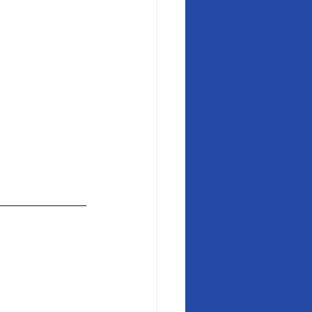
______________