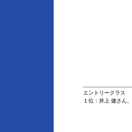
__________________
エントリークラス
１位：井上 健さん