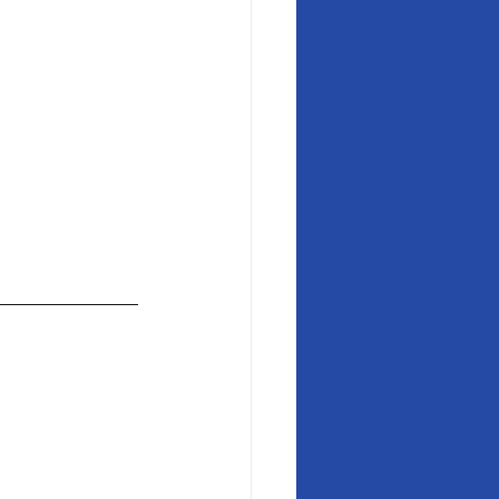
______________