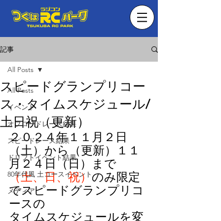
記事
All Posts
スピードグランプリコー
All Posts
ス・タイムスケジュール/
イベント
土日祝（更新）
オフロードレース結果
２０２４年１１月２日
スピードレース結果
（土）から（更新）１１
ドリフトイベント結果
月２４日（日）まで
80年代風 土コースイベント
（土、日、祝）
のみ限定
でスピードグランプリコ
メディア
ースの
タイムスケジュールを変