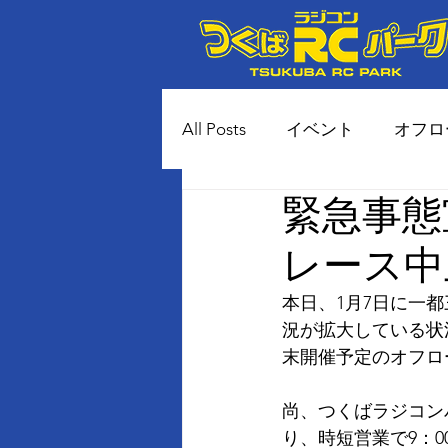
All Posts
イベント
オフロ
緊急事態
80年代風 土コースイベント
レース中
本日、1月7日に一
況が拡大している状
末開催予定のオフロ
尚、つくばラジコン
り、時短営業で9：0