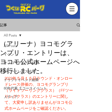
記事
All Posts
（アリーナ）ヨコモグラ
All Posts
ンプリ・エントリーは、
イベント
ヨコモ公式ホームページへ
オフロードレース結果
移行しました。
スピードレース結果
2022年５月１５日ラウンド・オンロー
ドリフトイベント結果
ドレース併催の、ヨコモグランプリ
80年代風 土コースイベント
（ライトツーリングクラス）（FFツー
リングクラス）のエントリーに関し
メディア
て、大変申し訳ありませんがヨコモ公
式ホームページをご確認ください。　