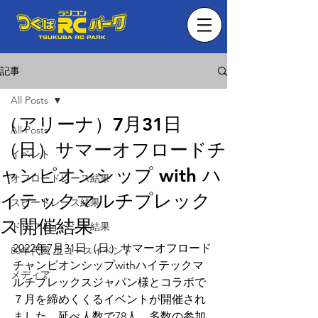
記事
All Posts
（アリーナ）7月31日
All Posts
（日）サマーオフロードチ
イベント
ャンピオンシップ with ハ
オフロードレース結果
イテックマルチプレック
スピードレース結果
ス開催結果
ドリフトイベント結果
2022年7月31日（日）サマーオフロード
80年代風 土コースイベント
チャンピオンシップwithハイテックマ
メディア
ルチプレックスジャパン様とコラボで
７月を締めくくるイベントが開催され
ました。延べ人数で78人、多数の参加