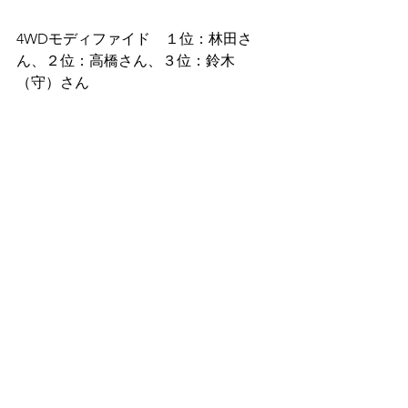
4WDモディファイド　１位：林田さ
ん、２位：高橋さん、３位：鈴木
（守）さん
２WDモディファイド　１位：大津さ
ん、２位：藤川さん、３位：高橋
（雄）さん