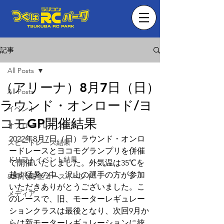
記事
All Posts
（アリーナ）8月7日（日）
All Posts
ラウンド・オンロード/ヨ
イベント
コモGP開催結果
オフロードレース結果
2022年8月7日（日）ラウンド・オンロ
スピードレース結果
ードレースとヨコモグランプリを併催
ドリフトイベント結果
で開催いたしました。外気温は35℃を
越す猛暑の中、沢山の選手の方が参加
80年代風 土コースイベント
いただきありがとうございました。こ
メディア
のレースで、旧、モーターレギュレー
ションクラスは最後となり、次回9月か
らは新モーターレギュレーションに統