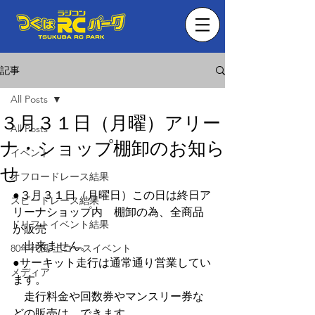
記事
All Posts
３月３１日（月曜）アリー
All Posts
ナ・ショップ棚卸のお知ら
イベント
せ
オフロードレース結果
●３月３１日（月曜日）この日は終日ア
スピードレース結果
リーナショップ内　棚卸の為、全商品
ドリフトイベント結果
が販売
　出来ません。　　
80年代風 土コースイベント
●サーキット走行は通常通り営業してい
メディア
ます。　
　走行料金や回数券やマンスリー券な
どの販売は、できます。