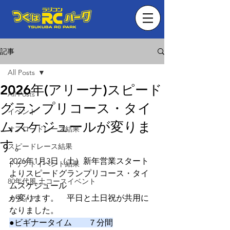
記事
All Posts
2026年(アリーナ)スピード
All Posts
グランプリコース・タイ
イベント
ムスケジュールが変りま
オフロードレース結果
す。
スピードレース結果
2026年1月3日（土）新年営業スタート
ドリフトイベント結果
よりスピードグランプリコース・タイ
80年代風 土コースイベント
ムスケジュール
が変ります。　平日と土日祝が共用に
メディア
なりました。
●ビギナータイム　　７分間