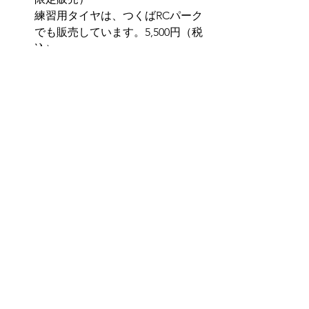
練習用タイヤは、つくばRCパーク
でも販売しています。5,500円（税
込）
レース当日にマーキングされたも
の以外は使用を禁止とします。
全てのクラスにてタイヤウォーマ
ーなど温める行為は禁止としま
す。
サイドウォールなど瞬間接着剤使
用による幅の制限はありません。
グリップ剤は使用禁止。KUREブレ
ークリン840ml（赤ロング缶）のみ
使用可能。
＊ボディ、ESC、モーター、バッ
テリー電圧などのレギュレーショ
ンはRC SUPER-GTのWEBにてご確
認ください。
＊JMRCA全日本選手権Aメインド