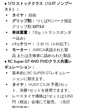
● 1/12 ストッククラス（13.5T ノンブー
スト）：
タイヤ：
 自由
グリップ剤：
 つくばRCパーク指定
グリップ剤 
SXT3.0
車体重量：
 730g（トランスポンダ
ー込み）
バッテリー：
 リポ 1S（4.8V以下）
モーター：
 JMRCA承認された製
品 または主催者に認められた製品
● RC Super GT 4WD FWDクラス共通レ
ギュレーション：
基本的にRC SUPER GTレギュレー
ションに順次ます。
タイヤ：
 HUDY C3-28 予選2セッ
ト、決勝1セットを使用できます。
レースタイヤ価格は1セットは3,850
円（税込）会場にて販売。（当日
限定販売）