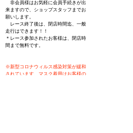
　非会員様はお気軽に会員手続きが出
来ますので、ショップスタッフまでお
願いします。
　レース終了後は、閉店時間迄、一般
走行はできます！！
＊レース参加されたお客様は、閉店時
間まで無料です。
※新型コロナウィルス感染対策が緩和
されています、マスク着用はお客様の
任意でお願いします。　　ご了承くだ
さい。
※当イベントではSNSや画像など、エ
ントリーリストに情報をいただくもの
の、目的以外には一切使用致しませ
ん。また、画像に映り込み等、気にな
される方は参加を控えていただくよう
お願い致します。